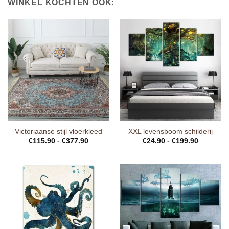
WINKEL KOCHTEN OOK:
Victoriaanse stijl vloerkleed
XXL levensboom schilderij
€
115.90
-
€
377.90
€
24.90
-
€
199.90