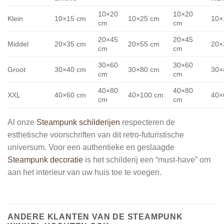
10×20
10×20
Klein
10×15 cm
10×25 cm
10×
cm
cm
20×45
20×45
Middel
20×35 cm
20×55 cm
20×
cm
cm
30×60
30×60
Groot
30×40 cm
30×80 cm
30×
cm
cm
40×80
40×80
XXL
40×60 cm
40×100 cm
40×
cm
cm
Al onze
Steampunk schilderijen
respecteren de
esthetische voorschriften van dit retro-futuristische
universum. Voor een authentieke en geslaagde
Steampunk decoratie
is het schilderij een “must-have” om
aan het interieur van uw huis toe te voegen.
ANDERE KLANTEN VAN DE STEAMPUNK