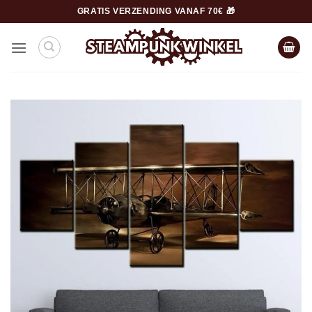
Ga
GRATIS VERZENDING VANAF 70€ 🎁
naar
inhoud