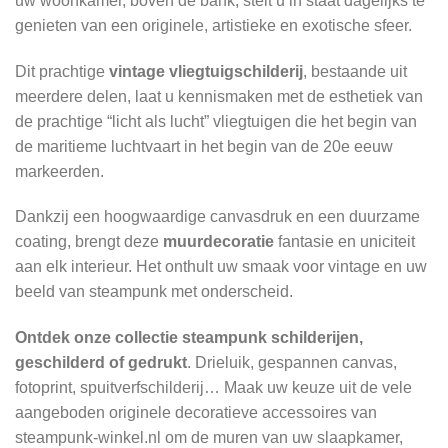
uw woonkamer, boven de bank, stelt u in staat dagelijks te
genieten van een originele, artistieke en exotische sfeer.
Dit prachtige
vintage vliegtuigschilderij
, bestaande uit
meerdere delen, laat u kennismaken met de esthetiek van
de prachtige “licht als lucht” vliegtuigen die het begin van
de maritieme luchtvaart in het begin van de 20e eeuw
markeerden.
Dankzij een hoogwaardige canvasdruk en een duurzame
coating, brengt deze
muurdecoratie
fantasie en uniciteit
aan elk interieur. Het onthult uw smaak voor vintage en uw
beeld van steampunk met onderscheid.
Ontdek onze collectie steampunk schilderijen,
geschilderd of gedrukt
. Drieluik, gespannen canvas,
fotoprint, spuitverfschilderij… Maak uw keuze uit de vele
aangeboden originele decoratieve accessoires van
steampunk-winkel.nl om de muren van uw slaapkamer,