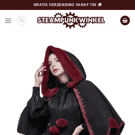
Ga
GRATIS VERZENDING VANAF 70€ 🎁
naar
inhoud