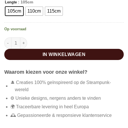
: 105cm
Lengte
105cm
110cm
115cm
Op voorraad
Steampunk riem van imitatieleer voor dames aantal
IN WINKELWAGEN
Waarom kiezen voor onze winkel?
🎩 Creaties 100% geïnspireerd op de Steampunk-
wereld
⚙️ Unieke designs, nergens anders te vinden
🌍 Traceerbare levering in heel Europa
🕰️ Gepassioneerde & responsieve klantenservice