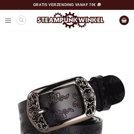
Ga
GRATIS VERZENDING VANAF 70€ 🎁
naar
inhoud