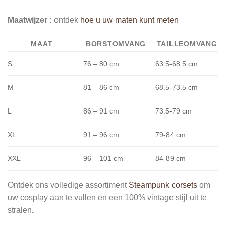
Maatwijzer :
ontdek
hoe u uw maten kunt meten
MAAT
BORSTOMVANG
TAILLEOMVANG
S
76 – 80 cm
63.5-68.5
cm
M
81 – 86 cm
68.5-73.5
cm
L
86 – 91 cm
73.5-79
cm
XL
91 – 96 cm
79-84
cm
XXL
96 – 101 cm
84-89
cm
Ontdek ons volledige assortiment
Steampunk corsets
om
uw cosplay aan te vullen en een 100% vintage stijl uit te
stralen
.