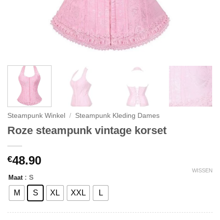
Steampunk Winkel
/
Steampunk Kleding Dames
Roze steampunk vintage korset
48.90
€
WISSEN
: S
Maat
M
S
XL
XXL
L