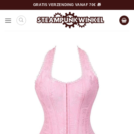
Ga
GRATIS VERZENDING VANAF 70€ 🎁
naar
inhoud