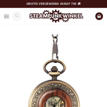
Ga
GRATIS VERZENDING VANAF 70€ 🎁
naar
inhoud