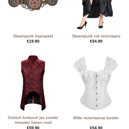
Steampunk haarspeld
Steampunk rok victoriaans
€
19.90
€
54.90
Gotisch kostuum jas zonder
Witte victoriaanse bustier
mouwen heren rood
€
59.90
€
54.90