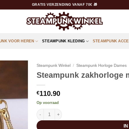
GRATIS VERZENDING VANAF 70€ 🎁
UNK VOOR HEREN
STEAMPUNK KLEDING
STEAMPUNK ACCE
Steampunk Winkel
/
Steampunk Horloge Dames
Steampunk zakhorloge m
110.90
€
Op voorraad
Steampunk zakhorloge met dubbel deksel aant
I