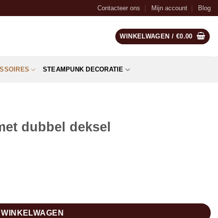
Contacteer ons
Mijn account
Blog
WINKELWAGEN /
€
0.00
SSOIRES
STEAMPUNK DECORATIE
et dubbel deksel
al
N WINKELWAGEN