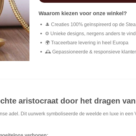
Waarom kiezen voor onze winkel?
🎩 Creaties 100% geïnspireerd op de Ste
⚙️ Unieke designs, nergens anders te vin
🌍 Traceerbare levering in heel Europa
🕰️ Gepassioneerde & responsieve klante
echte aristocraat door het dragen van
anse adel. Dit uurwerk symboliseerde de weelde en luxe in een 
 moeiteloos verhogen: