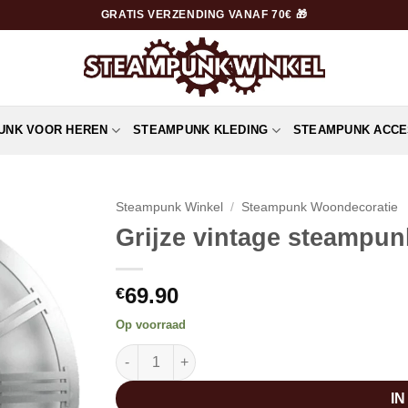
GRATIS VERZENDING VANAF 70€ 🎁
UNK VOOR HEREN
STEAMPUNK KLEDING
STEAMPUNK ACCE
Steampunk Winkel
/
Steampunk Woondecoratie
Grijze vintage steampun
69.90
€
Op voorraad
Grijze vintage steampunk klok aantal
I