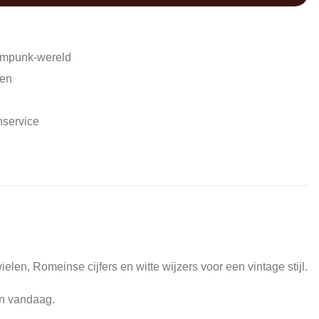
ampunk-wereld
den
nservice
elen, Romeinse cijfers en witte wijzers voor een vintage stijl.
an vandaag.