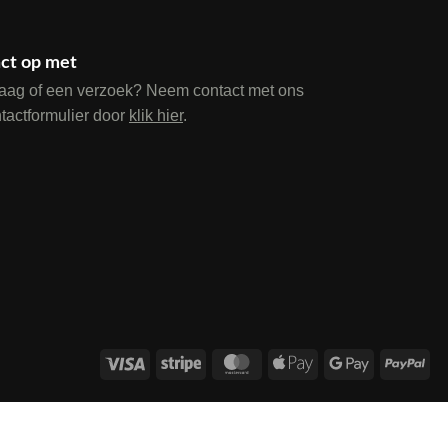
ct op met
raag of een verzoek? Neem contact met ons
ntactformulier door
klik hier
.
Visa
Stripe
MasterCard
Apple
Google
Pay
Pay
Pay