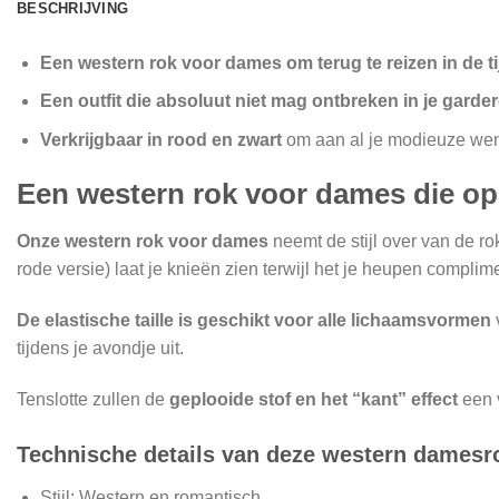
BESCHRIJVING
Een western rok voor dames om terug te reizen in de t
Een outfit die absoluut niet mag ontbreken in je gard
Verkrijgbaar in rood en zwart
om aan al je modieuze we
Een western rok voor dames die op 
Onze western rok voor dames
neemt de stijl over van de 
rode versie) laat je knieën zien terwijl het je heupen complime
De elastische taille is geschikt voor alle lichaamsvormen
tijdens je avondje uit.
Tenslotte zullen de
geplooide stof en het “kant” effect
een v
Technische details van deze western damesr
Stijl: Western en romantisch