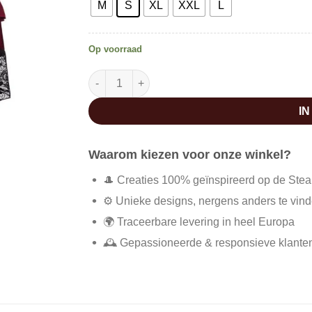
M
S
XL
XXL
L
Op voorraad
Western rok voor dames aantal
I
Waarom kiezen voor onze winkel?
🎩 Creaties 100% geïnspireerd op de Ste
⚙️ Unieke designs, nergens anders te vin
🌍 Traceerbare levering in heel Europa
🕰️ Gepassioneerde & responsieve klante