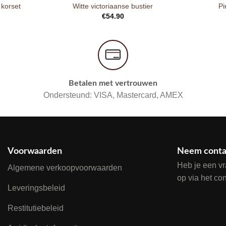
 korset
Witte victoriaanse bustier
Pi
€
54.90
Betalen met vertrouwen
Ondersteund: VISA, Mastercard, AMEX
Voorwaarden
Neem conta
Heb je een v
Algemene verkoopvoorwaarden
op via het co
Leveringsbeleid
Restitutiebeleid