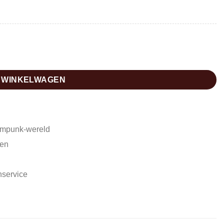
N WINKELWAGEN
ampunk-wereld
den
nservice