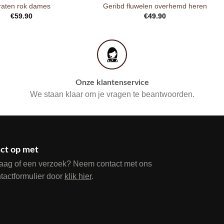
raten rok dames
Geribd fluwelen overhemd heren
€
59.90
€
49.90
Onze klantenservice
We staan klaar om je vragen te beantwoorden.
ct op met
raag of een verzoek? Neem contact met ons
ntactformulier door
klik hier
.