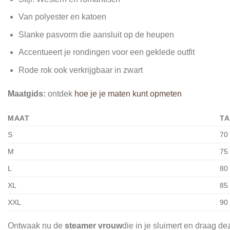
Van polyester en katoen
Slanke pasvorm die aansluit op de heupen
Accentueert je rondingen voor een geklede outfit
Rode rok ook verkrijgbaar in zwart
Maatgids:
ontdek
hoe je je maten kunt opmeten
MAAT
TA
S
70
M
75
L
80
XL
85
XXL
90
Ontwaak nu de
steamer vrouw
die in je sluimert en draag de