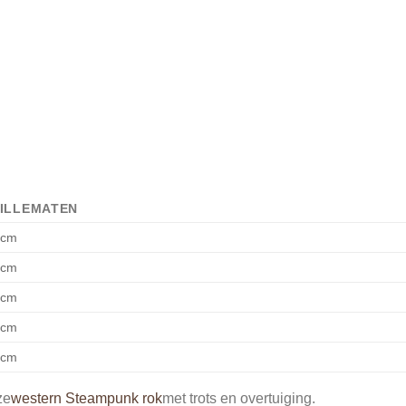
ILLEMATEN
 cm
 cm
 cm
 cm
 cm
ze
western Steampunk rok
met trots en overtuiging.