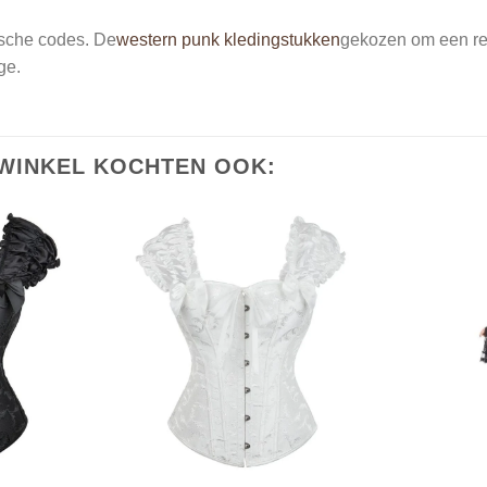
ische codes. De
western punk kledingstukken
gekozen om een retr
ge.
WINKEL KOCHTEN OOK: