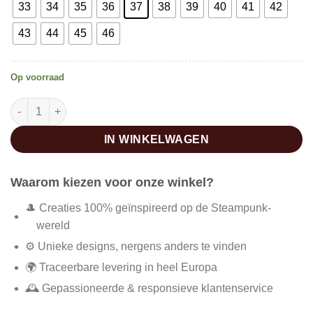
33
34
35
36
37
38
39
40
41
42
43
44
45
46
Op voorraad
Western enkellaarsjes dames aantal
IN WINKELWAGEN
Waarom kiezen voor onze winkel?
🎩 Creaties 100% geïnspireerd op de Steampunk-
wereld
⚙️ Unieke designs, nergens anders te vinden
🌍 Traceerbare levering in heel Europa
🕰️ Gepassioneerde & responsieve klantenservice