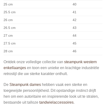
25 cm
40
25.5 cm
41
26 cm
42
26.5 cm
43
27 cm
44
27.5 cm
45
28 cm
46
Ontdek onze volledige collectie van
steampunk western
enkellaarsjes
en toon een unieke en krachtige industriële
retrostijl die uw sterke karakter onthult.
De
Steampunk dames
hebben vaak een sterke en
toegewijde persoonlijkheid. Dit opstandige instinct drijft
hen om een autoritaire en inspirerende look uit te stralen,
bestaande uit talloze
tandwielaccessoires
.