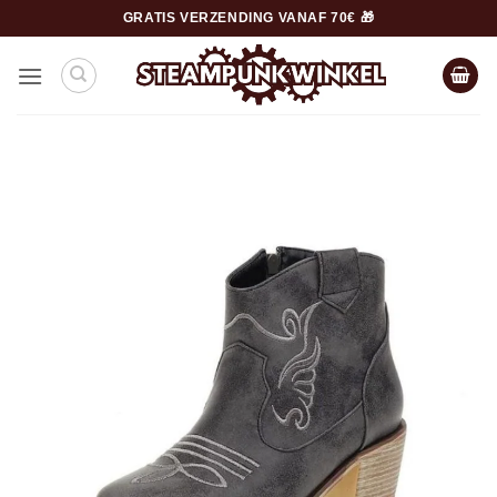
Ga
GRATIS VERZENDING VANAF 70€ 🎁
naar
inhoud