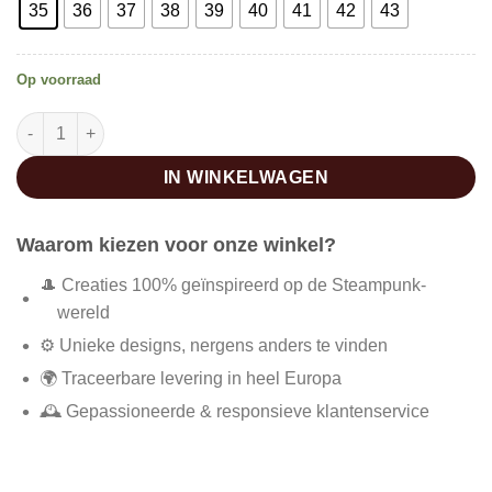
35
36
37
38
39
40
41
42
43
Op voorraad
Vintage enkellaarsjes met hoge hak aantal
IN WINKELWAGEN
Waarom kiezen voor onze winkel?
🎩 Creaties 100% geïnspireerd op de Steampunk-
wereld
⚙️ Unieke designs, nergens anders te vinden
🌍 Traceerbare levering in heel Europa
🕰️ Gepassioneerde & responsieve klantenservice