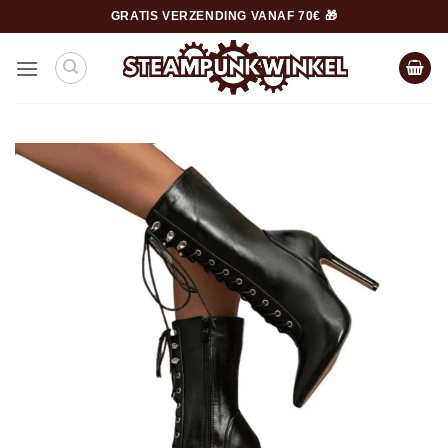
Ga
GRATIS VERZENDING VANAF 70€ 🎁
naar
inhoud