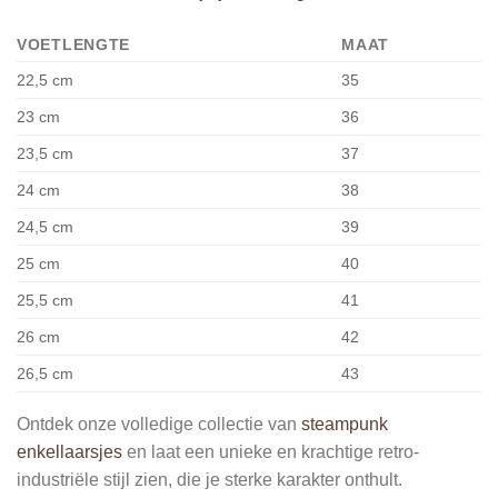
VOETLENGTE
MAAT
22,5 cm
35
23 cm
36
23,5 cm
37
24 cm
38
24,5 cm
39
25 cm
40
25,5 cm
41
26 cm
42
26,5 cm
43
Ontdek onze volledige collectie van
steampunk
enkellaarsjes
en laat een unieke en krachtige retro-
industriële stijl zien, die je sterke karakter onthult.