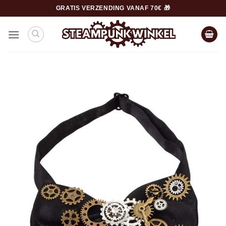
Ga
GRATIS VERZENDING VANAF 70€ 🎁
naar
inhoud