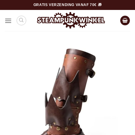
Ga
GRATIS VERZENDING VANAF 70€ 🎁
naar
inhoud