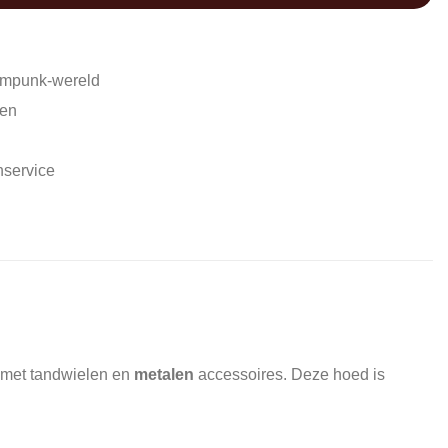
ampunk-wereld
den
nservice
st met tandwielen en
metalen
accessoires. Deze hoed is