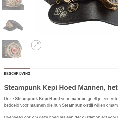
BESCHRIJVING
Steampunk Kepi Hoed Mannen, het sp
Deze
Steampunk Kepi Hoed
voor
mannen
geeft je een
retr
bedoeld voor
mannen
die hun
Steampunk-stijl
willen omar
Overweeg ook om deze hoed als een
decoratief
object voor j