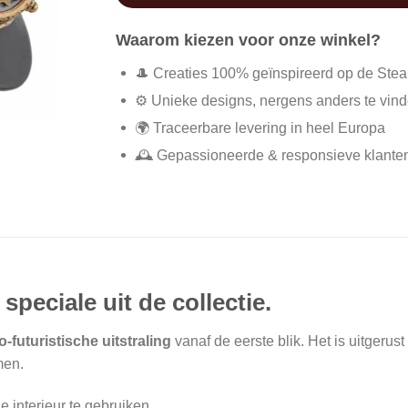
Waarom kiezen voor onze winkel?
🎩 Creaties 100% geïnspireerd op de Ste
⚙️ Unieke designs, nergens anders te vin
🌍 Traceerbare levering in heel Europa
🕰️ Gepassioneerde & responsieve klante
eciale uit de collectie.
o-futuristische uitstraling
vanaf de eerste blik. Het is uitgeru
men.
e interieur te gebruiken.