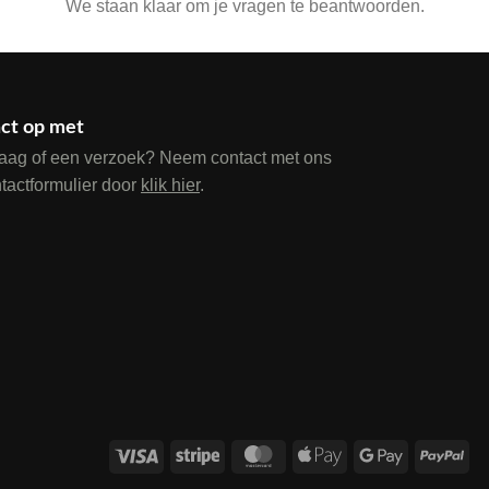
We staan klaar om je vragen te beantwoorden.
ct op met
raag of een verzoek? Neem contact met ons
ntactformulier door
klik hier
.
Visa
Stripe
MasterCard
Apple
Google
Pay
Pay
Pay