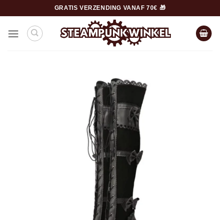
Ga
GRATIS VERZENDING VANAF 70€ 🎁
naar
inhoud