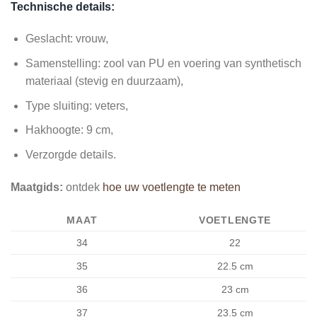
Technische details:
Geslacht: vrouw,
Samenstelling: zool van PU en voering van synthetisch
materiaal (stevig en duurzaam),
Type sluiting: veters,
Hakhoogte: 9 cm,
Verzorgde details.
Maatgids:
ontdek
hoe uw voetlengte te meten
MAAT
VOETLENGTE
34
22
35
22.5 cm
36
23
cm
37
23.5
cm