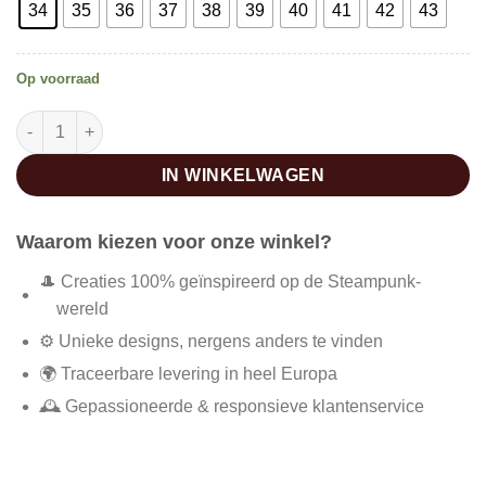
34
35
36
37
38
39
40
41
42
43
Op voorraad
Steampunk laarzen met kant aantal
IN WINKELWAGEN
Waarom kiezen voor onze winkel?
🎩 Creaties 100% geïnspireerd op de Steampunk-
wereld
⚙️ Unieke designs, nergens anders te vinden
🌍 Traceerbare levering in heel Europa
🕰️ Gepassioneerde & responsieve klantenservice