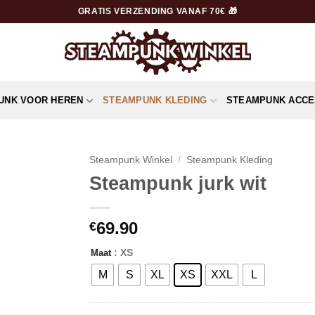
GRATIS VERZENDING VANAF 70€ 🎁
UNK VOOR HEREN
STEAMPUNK KLEDING
STEAMPUNK ACCE
Steampunk Winkel
/
Steampunk Kleding
Steampunk jurk wit
69.90
€
: XS
Maat
M
S
XL
XS
XXL
L