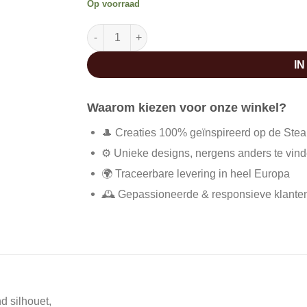
Op voorraad
Steampunk jurk wit aantal
I
Waarom kiezen voor onze winkel?
🎩 Creaties 100% geïnspireerd op de Ste
⚙️ Unieke designs, nergens anders te vin
🌍 Traceerbare levering in heel Europa
🕰️ Gepassioneerde & responsieve klante
d silhouet,