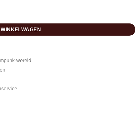
N WINKELWAGEN
ampunk-wereld
den
nservice