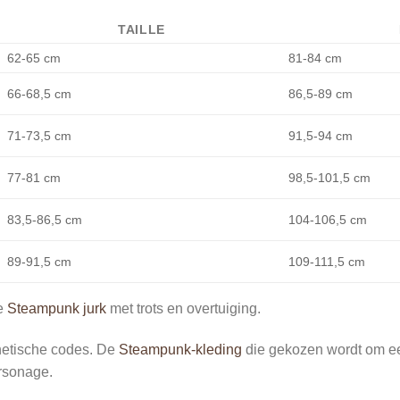
TAILLE
62-65 cm
81-84 cm
66-68,5 cm
86,5-89 cm
71-73,5 cm
91,5-94 cm
77-81 cm
98,5-101,5 cm
83,5-86,5 cm
104-106,5 cm
89-91,5 cm
109-111,5 cm
ze
Steampunk jurk
met trots en overtuiging.
thetische codes. De
Steampunk-kleding
die gekozen wordt om een 
rsonage.