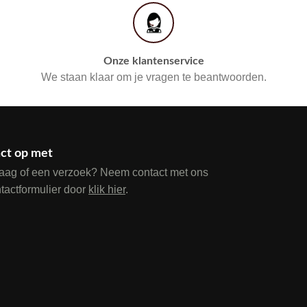
Onze klantenservice
We staan klaar om je vragen te beantwoorden.
ct op met
raag of een verzoek? Neem contact met ons
ntactformulier door
klik hier
.