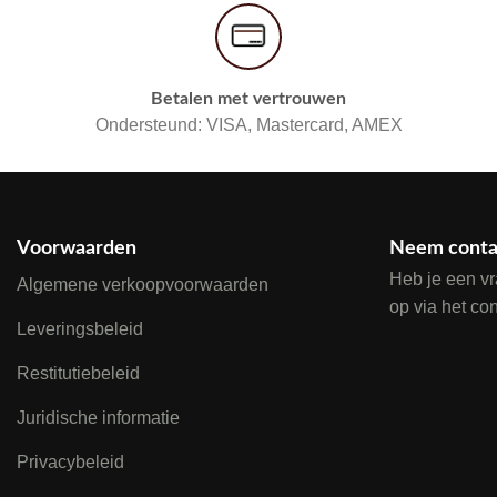
Betalen met vertrouwen
Ondersteund: VISA, Mastercard, AMEX
Voorwaarden
Neem conta
Heb je een v
Algemene verkoopvoorwaarden
op via het co
Leveringsbeleid
Restitutiebeleid
Juridische informatie
Privacybeleid