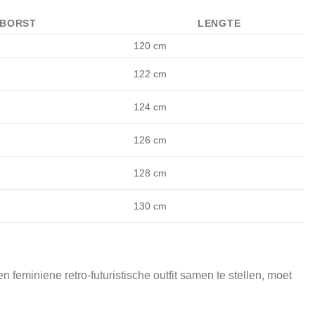
BORST
LENGTE
120 cm
122 cm
124 cm
126 cm
128 cm
130 cm
feminiene retro-futuristische outfit samen te stellen, moet