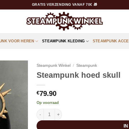
GRATIS VERZENDING VANAF 70€ 🎁
UNK VOOR HEREN
STEAMPUNK KLEDING
STEAMPUNK ACCE
Steampunk Winkel
/
Steampunk
Steampunk hoed skull
79.90
€
Op voorraad
Steampunk hoed skull aantal
I