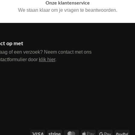
Onze klantenservice
We staan klaar om je vragen te beantwoorden.
ct op met
raag of een verzoek? Neem contact met ons
ntactformulier door
klik hier
.
Visa
Stripe
MasterCard
Apple
Google
Pay