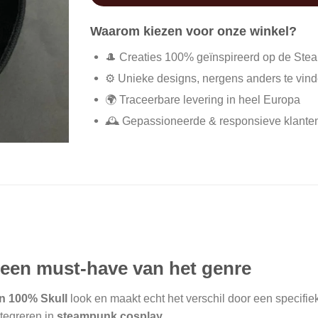
Waarom kiezen voor onze winkel?
🎩 Creaties 100% geïnspireerd op de Ste
⚙️ Unieke designs, nergens anders te vin
🌍 Traceerbare levering in heel Europa
🕰️ Gepassioneerde & responsieve klante
een must-have van het genre
n 100% Skull
look en maakt echt het verschil door een specifi
ntegreren in
steampunk cosplay.