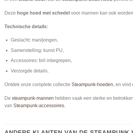
Deze
hoge hoed met schedel
voor mannen
kan ook worden g
Technische details:
Geslacht: man/jongen,
Samenstelling: kunst PU,
Accessoires: bril inbegrepen,
Verzorgde details.
Ontdek onze complete collectie
Steampunk-hoeden
, en vind
De
steampunk-mannen
hebben vaak een sterke en betrokken per
van
Steampunk-accessoires
.
ANDERE KLANTEN VAN DE STEAMPUNK 