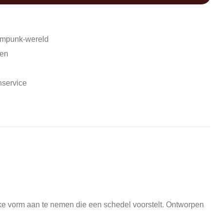
ampunk-wereld
den
nservice
eke vorm aan te nemen die een schedel voorstelt.
Ontworpen