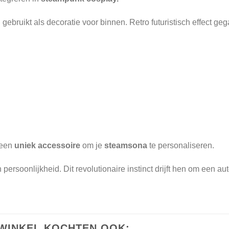
ebruikt als decoratie voor binnen. Retro futuristisch effect ge
 een
uniek accessoire
om je
steamsona
te personaliseren.
soonlijkheid. Dit revolutionaire instinct drijft hen om een autor
WINKEL KOCHTEN OOK: