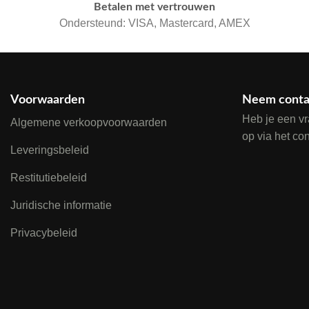
Betalen met vertrouwen
Ondersteund: VISA, Mastercard, AMEX
Voorwaarden
Neem conta
Heb je een v
Algemene verkoopvoorwaarden
op via het co
Leveringsbeleid
Restitutiebeleid
Juridische informatie
Privacybeleid