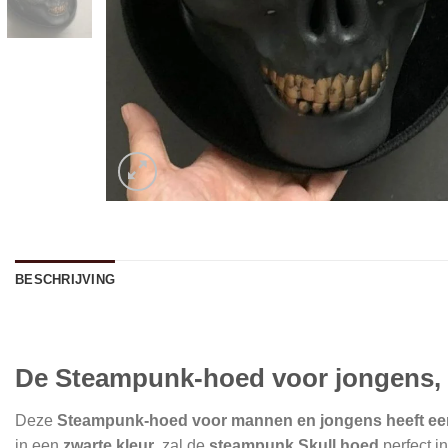
BESCHRIJVING
De Steampunk-hoed voor jongens, 
Deze
Steampunk-hoed voor mannen en jongens heeft ee
in een
zwarte kleur
, zal de
steampunk Skull hoed
perfect i