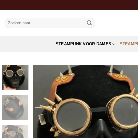
Ga
naar
inhoud
Zoeken
naar:
STEAMPUNK VOOR DAMES
STEAMP