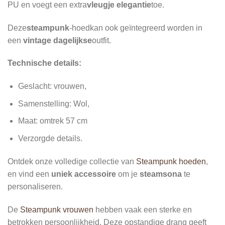
PU en voegt een extra
vleugje elegantie
toe.
Deze
steampunk
-hoed
kan ook geïntegreerd worden in
een
vintage dagelijkse
outfit.
Technische details:
Geslacht: vrouwen,
Samenstelling: Wol,
Maat: omtrek 57 cm
Verzorgde details.
Ontdek onze volledige collectie van
Steampunk hoeden
,
en vind een
uniek accessoire
om je
steamsona
te
personaliseren.
De
Steampunk vrouwen
hebben vaak een sterke en
betrokken persoonlijkheid. Deze opstandige drang geeft