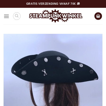
Ga
GRATIS VERZENDING VANAF 70€ 🎁
naar
inhoud