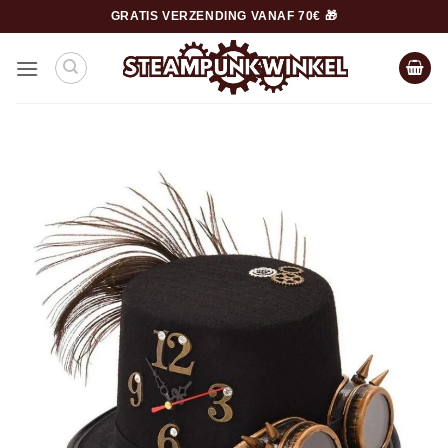
Ga
GRATIS VERZENDING VANAF 70€ 🎁
naar
inhoud