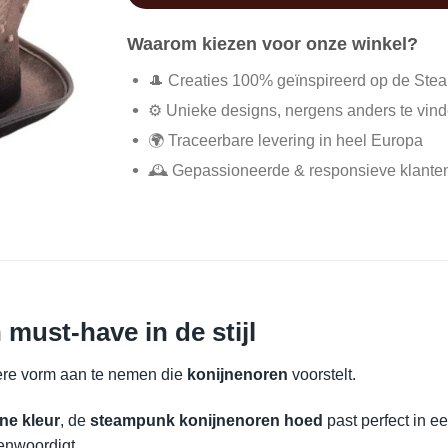
Waarom kiezen voor onze winkel?
🎩 Creaties 100% geïnspireerd op de Ste
⚙️ Unieke designs, nergens anders te vin
🌍 Traceerbare levering in heel Europa
🕰️ Gepassioneerde & responsieve klante
must-have in de stijl
dere vorm aan te nemen die
konijnenoren
voorstelt.
ne kleur
, de
steampunk konijnenoren hoed
past perfect in e
enwoordigt.