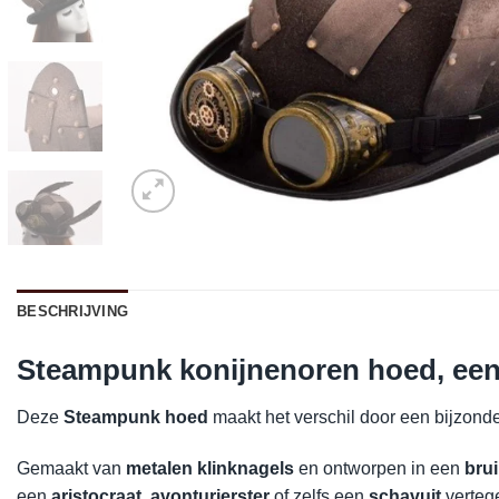
BESCHRIJVING
Steampunk konijnenoren hoed, een 
Deze
Steampunk hoed
maakt het verschil door een bijzon
Gemaakt van
metalen klinknagels
en ontworpen in een
brui
een
aristocraat
,
avonturierster
of zelfs een
schavuit
verteg