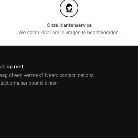
Onze klantenservice
We staan klaar om je vragen te beantwoorden.
ct op met
raag of een verzoek? Neem contact met ons
ntactformulier door
klik hier
.