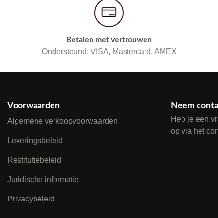
Betalen met vertrouwen
Ondersteund: VISA, Mastercard, AMEX
Voorwaarden
Neem conta
Heb je een v
Algemene verkoopvoorwaarden
op via het co
Leveringsbeleid
Restitutiebeleid
Juridische informatie
Privacybeleid