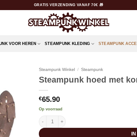
GRATIS VERZENDING VANAF 70€ 🎁
UNK VOOR HEREN
STEAMPUNK KLEDING
STEAMPUNK ACCE
Steampunk Winkel
/
Steampunk
Steampunk hoed met ko
65.90
€
Op voorraad
Steampunk hoed met konijnenoren aantal
I