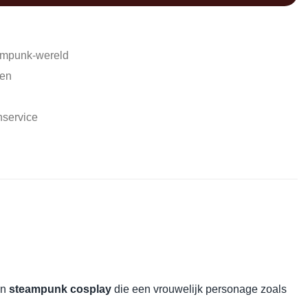
ampunk-wereld
den
nservice
en
steampunk cosplay
die een vrouwelijk personage zoals