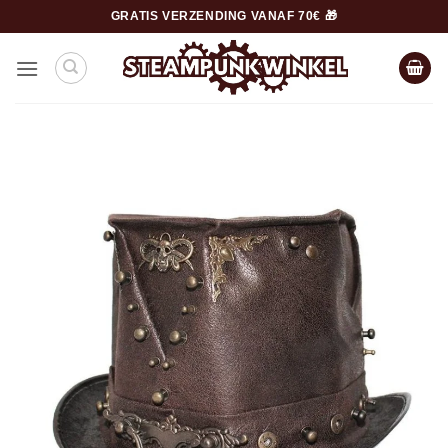
Ga
GRATIS VERZENDING VANAF 70€ 🎁
naar
inhoud