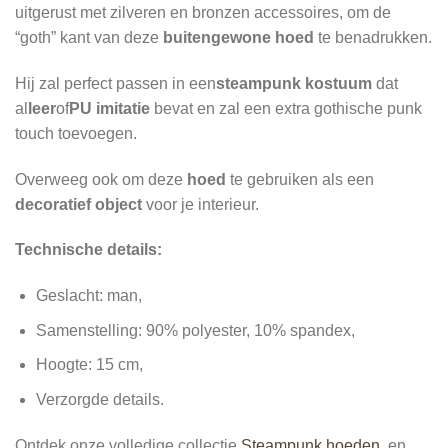
uitgerust met zilveren en bronzen accessoires, om de
“goth” kant van deze
buitengewone hoed
te benadrukken.
Hij zal perfect passen in een
steampunk kostuum
dat
al
leer
of
PU imitatie
bevat en zal een extra gothische punk
touch toevoegen.
Overweeg ook om deze
hoed
te gebruiken als een
decoratief object
voor je interieur.
Technische details:
Geslacht: man,
Samenstelling: 90% polyester, 10% spandex,
Hoogte: 15 cm,
Verzorgde details.
Ontdek onze volledige collectie
Steampunk hoeden
, en