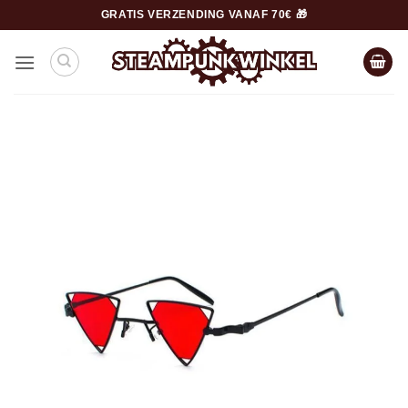
Ga
GRATIS VERZENDING VANAF 70€ 🎁
naar
inhoud