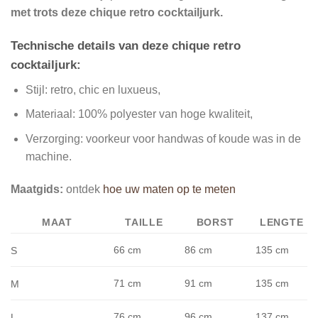
met trots deze chique retro cocktailjurk.
Technische details van deze chique retro
cocktailjurk:
Stijl: retro, chic en luxueus,
Materiaal: 100% polyester van hoge kwaliteit,
Verzorging: voorkeur voor handwas of koude was in de
machine.
Maatgids:
ontdek
hoe uw maten op te meten
MAAT
TAILLE
BORST
LENGTE
66 cm
86 cm
135 cm
S
71 cm
91 cm
135 cm
M
76 cm
96 cm
137 cm
L