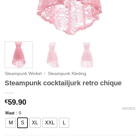
Steampunk Winkel
/
Steampunk Kleding
Steampunk cocktailjurk retro chique
59.90
€
WISSEN
: S
Maat
M
S
XL
XXL
L