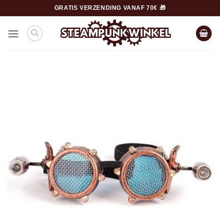
Ga
GRATIS VERZENDING VANAF 70€ 🎁
naar
inhoud