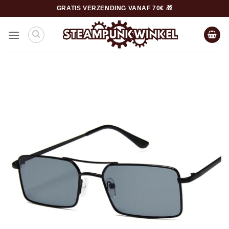
Ga
GRATIS VERZENDING VANAF 70€ 🎁
naar
inhoud