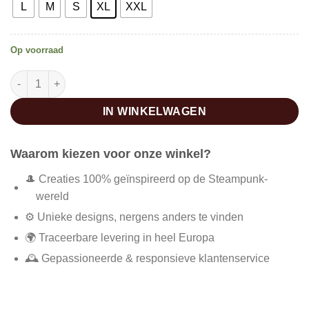
L
M
S
XL
XXL
Op voorraad
Steampunk avonturier korset aantal
IN WINKELWAGEN
Waarom kiezen voor onze winkel?
🎩 Creaties 100% geïnspireerd op de Steampunk-
wereld
⚙️ Unieke designs, nergens anders te vinden
🌍 Traceerbare levering in heel Europa
🕰️ Gepassioneerde & responsieve klantenservice