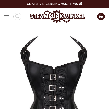
Ga
GRATIS VERZENDING VANAF 70€ 🎁
naar
inhoud