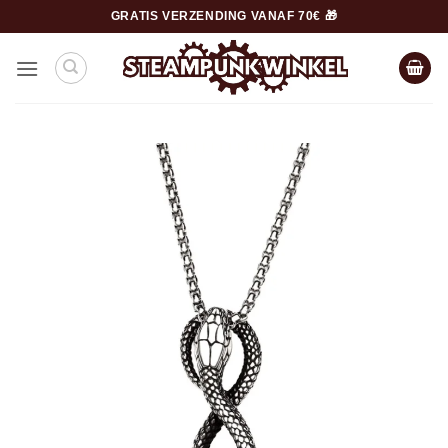
Ga
GRATIS VERZENDING VANAF 70€ 🎁
naar
inhoud