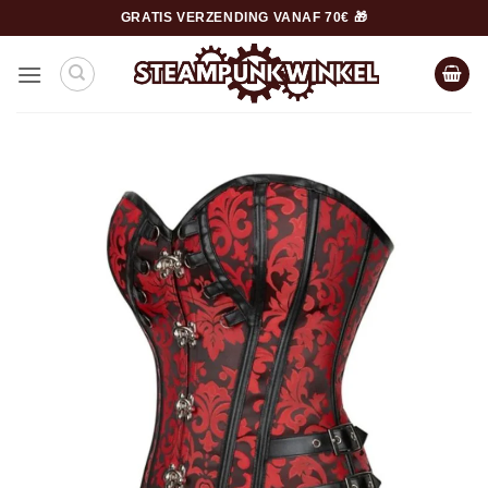
Ga
GRATIS VERZENDING VANAF 70€ 🎁
naar
inhoud