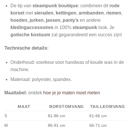
De tip van
steampunk boutique
: combineer dit
rode
korset
met
sieraden
,
kettingen
,
armbanden
,
riemen
,
hoeden, jurken, jassen, panty’s
en andere
kledingaccessoires
in 100%
steampunk
look. Je
gotische kostuum
zal gegarandeerd een succes zijn!
Technische details:
Onderhoud: voorkeur voor handwas of koude was in de
machine.
Materiaal: polyester, spandex.
Maattabel:
ontdek
hoe je je maten moet meten
MAAT
BORSTOMVANG
TAILLEOMVANG
S
81-86
cm
61-66
cm
M
86-91 cm
66-71 cm