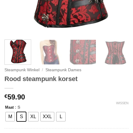
Steampunk Winkel
/
Steampunk Dames
Rood steampunk korset
59.90
€
WISSEN
: S
Maat
M
S
XL
XXL
L