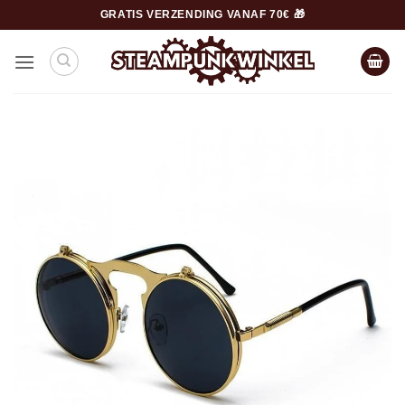
Ga
GRATIS VERZENDING VANAF 70€ 🎁
naar
inhoud