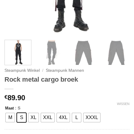
Steampunk Winkel
/
Steampunk Mannen
Rock metal cargo broek
89.90
€
WISSEN
: S
Maat
M
S
XL
XXL
4XL
L
XXXL