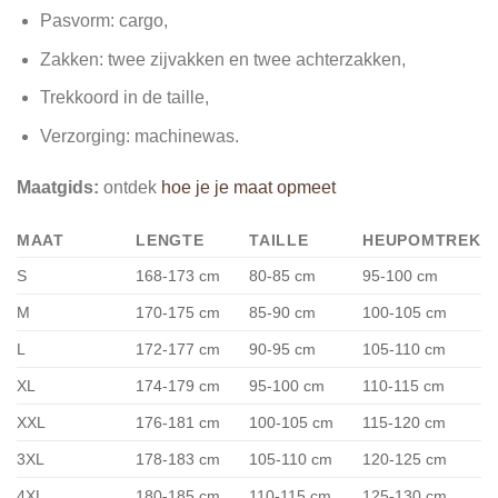
Pasvorm: cargo,
Zakken: twee zijvakken en twee achterzakken,
Trekkoord in de taille
,
Verzorging: machinewas.
Maatgids:
ontdek
hoe je je maat opmeet
MAAT
LENGTE
TAILLE
HEUPOMTREK
S
168-173 cm
80-85 cm
95-100 cm
M
170-175 cm
85-90 cm
100-105 cm
L
172-177 cm
90-95 cm
105-110 cm
XL
174-179 cm
95-100 cm
110-115 cm
XXL
176-181 cm
100-105 cm
115-120 cm
3XL
178-183 cm
105-110 cm
120-125 cm
4XL
180-185 cm
110-115 cm
125-130 cm