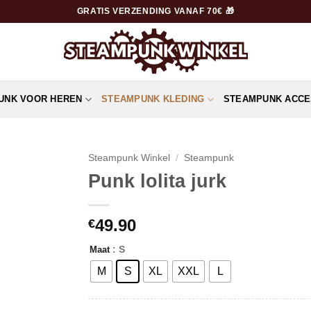
GRATIS VERZENDING VANAF 70€ 🎁
UNK VOOR HEREN
STEAMPUNK KLEDING
STEAMPUNK ACCE
Steampunk Winkel
/
Steampunk
Punk lolita jurk
49.90
€
: S
Maat
M
S
XL
XXL
L