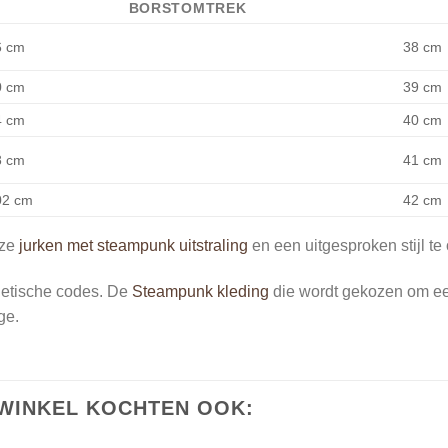
BORSTOMTREK
6 cm
38 cm
0
cm
39 cm
4
cm
40 cm
8
cm
41 cm
02
cm
42 cm
nze
jurken met steampunk uitstraling
en een uitgesproken stijl te
thetische codes. De
Steampunk kleding
die wordt gekozen om een 
ge.
WINKEL KOCHTEN OOK: