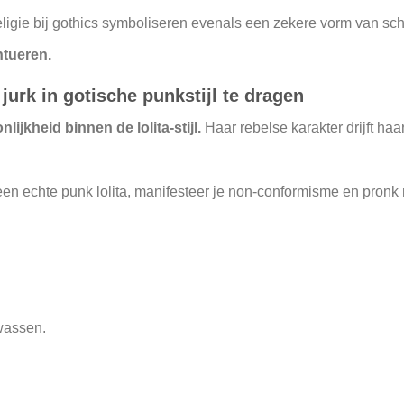
religie bij gothics symboliseren evenals een zekere vorm van sc
ntueren.
jurk in gotische punkstijl te dragen
lijkheid binnen de lolita-stijl.
Haar rebelse karakter drijft ha
een echte punk lolita, manifesteer je non-conformisme en pronk 
wassen.