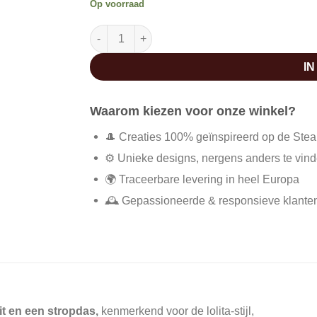
Op voorraad
Punk lolita jurk aantal
I
Waarom kiezen voor onze winkel?
🎩 Creaties 100% geïnspireerd op de Ste
⚙️ Unieke designs, nergens anders te vin
🌍 Traceerbare levering in heel Europa
🕰️ Gepassioneerde & responsieve klante
it en een stropdas,
kenmerkend voor de lolita-stijl,