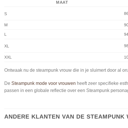
MAAT
8
S
M
9
L
9
9
XL
XXL
1
Ontwaak nu de steampunk vrouw die in je sluimert door al o
De
Steampunk mode voor vrouwen
heeft zeer specifieke es
passen in een globale reflectie over een Steampunk persona
ANDERE KLANTEN VAN DE STEAMPUNK 