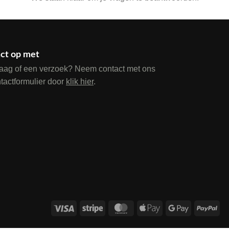
ct op met
raag of een verzoek? Neem contact met ons
ntactformulier door
klik hier
.
Visa
Stripe
MasterCard
Apple
Google
Pay
Pay
Pay