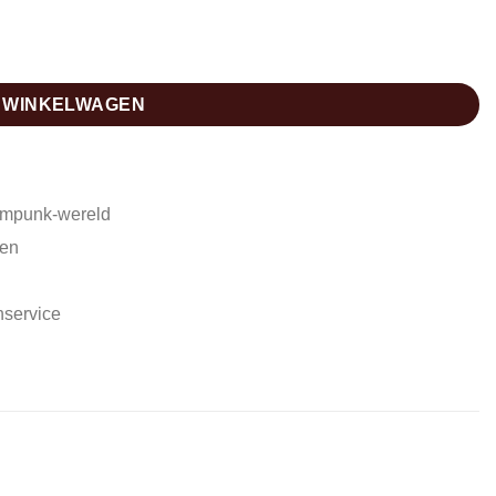
N WINKELWAGEN
ampunk-wereld
den
nservice