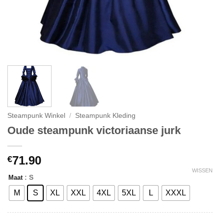
Steampunk Winkel
/
Steampunk Kleding
Oude steampunk victoriaanse jurk
71.90
€
WISSEN
: S
Maat
M
S
XL
XXL
4XL
5XL
L
XXXL