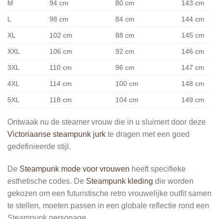
M
94
cm
80 cm
143 cm
L
98 cm
84 cm
144 cm
XL
102 cm
88 cm
145 cm
XXL
106 cm
92 cm
146 cm
3XL
110 cm
96 cm
147 cm
4XL
114 cm
100 cm
148 cm
5XL
118 cm
104 cm
149 cm
Ontwaak nu de steamer vrouw die in u sluimert door deze
Victoriaanse steampunk jurk
te dragen met een goed
gedefinieerde stijl.
De
Steampunk mode voor vrouwen
heeft specifieke
esthetische codes. De
Steampunk kleding
die worden
gekozen om een futuristische retro vrouwelijke outfit samen
te stellen, moeten passen in een globale reflectie rond een
Steampunk personage.