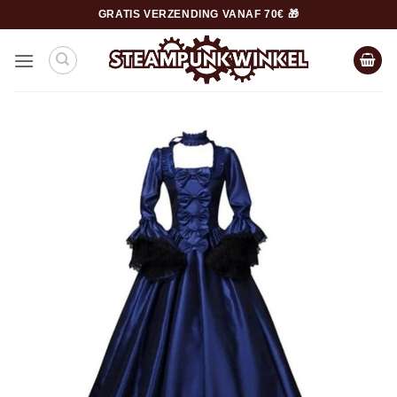
Ga
GRATIS VERZENDING VANAF 70€ 🎁
naar
inhoud