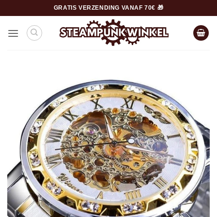
Ga
GRATIS VERZENDING VANAF 70€ 🎁
naar
inhoud