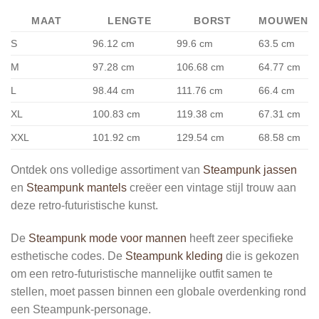
MAAT
LENGTE
BORST
MOUWEN
S
96.12 cm
99.6 cm
63.5 cm
M
97.28 cm
106.68 cm
64.77 cm
L
98.44 cm
111.76 cm
66.4 cm
XL
100.83 cm
119.38 cm
67.31 cm
XXL
101.92 cm
129.54 cm
68.58 cm
Ontdek ons volledige assortiment van
Steampunk jassen
en
Steampunk mantels
creëer een vintage stijl trouw aan
deze retro-futuristische kunst.
De
Steampunk mode voor mannen
heeft zeer specifieke
esthetische codes. De
Steampunk kleding
die is gekozen
om een ​​retro-futuristische mannelijke outfit samen te
stellen, moet passen binnen een globale overdenking rond
een Steampunk-personage.