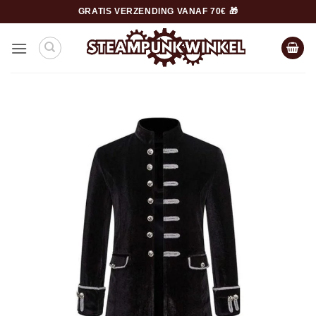
Ga
GRATIS VERZENDING VANAF 70€ 🎁
naar
inhoud