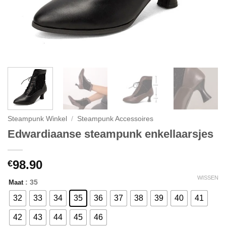
Steampunk Winkel
/
Steampunk Accessoires
Edwardiaanse steampunk enkellaarsjes
98.90
€
WISSEN
: 35
Maat
32
33
34
35
36
37
38
39
40
41
42
43
44
45
46