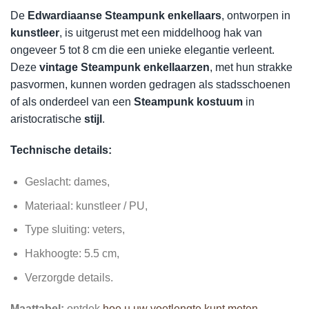
De
Edwardiaanse Steampunk enkellaars
, ontworpen in
kunstleer
, is uitgerust met een middelhoog hak van
ongeveer 5 tot 8 cm die een unieke elegantie verleent.
Deze
vintage Steampunk enkellaarzen
, met hun strakke
pasvormen, kunnen worden gedragen als stadsschoenen
of als onderdeel van een
Steampunk kostuum
in
aristocratische
stijl
.
Technische details:
Geslacht: dames,
Materiaal: kunstleer / PU,
Type sluiting: veters,
Hakhoogte: 5.5 cm,
Verzorgde details.
Maattabel:
ontdek
hoe u uw voetlengte kunt meten