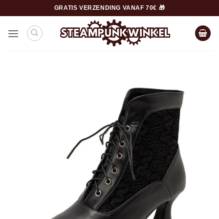
Ga
GRATIS VERZENDING VANAF 70€ 🎁
naar
inhoud