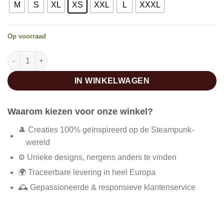
M
S
XL
XS
XXL
L
XXXL
Op voorraad
Damesmantel metal rock punk aantal
IN WINKELWAGEN
Waarom kiezen voor onze winkel?
🎩 Creaties 100% geïnspireerd op de Steampunk-
wereld
⚙️ Unieke designs, nergens anders te vinden
🌍 Traceerbare levering in heel Europa
🕰️ Gepassioneerde & responsieve klantenservice