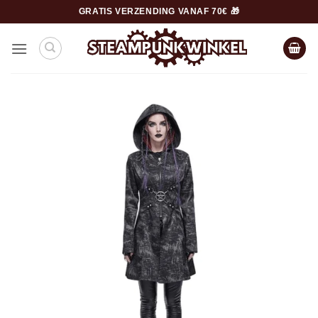
Ga
GRATIS VERZENDING VANAF 70€ 🎁
naar
inhoud