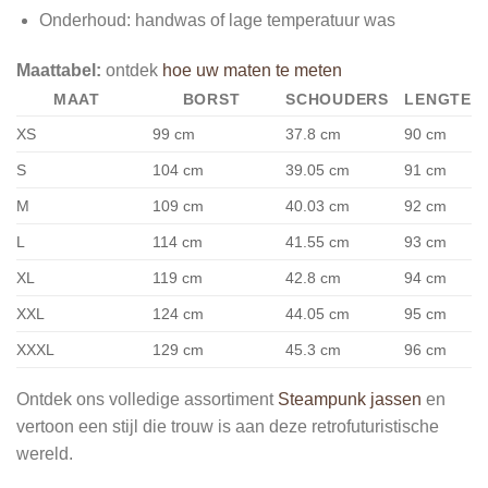
Onderhoud: handwas of lage temperatuur was
Maattabel:
ontdek
hoe uw maten te meten
MAAT
BORST
SCHOUDERS
LENGTE
XS
99 cm
37.8 cm
90 cm
S
104 cm
39.05 cm
91 cm
M
109 cm
40.03 cm
92 cm
L
114 cm
41.55 cm
93 cm
XL
119 cm
42.8 cm
94 cm
XXL
124 cm
44.05 cm
95 cm
XXXL
129 cm
45.3 cm
96 cm
Ontdek ons volledige assortiment
Steampunk jassen
en
vertoon een stijl die trouw is aan deze retrofuturistische
wereld.