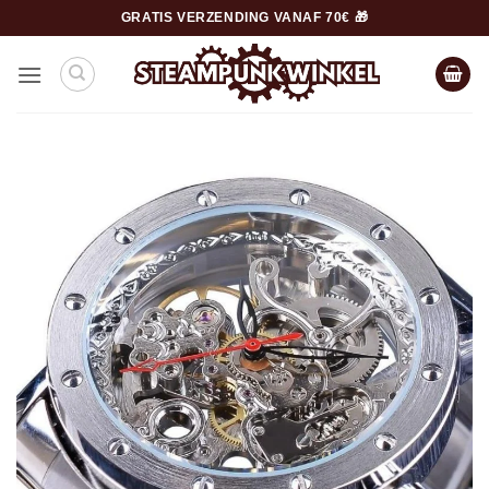
Ga
GRATIS VERZENDING VANAF 70€ 🎁
naar
inhoud